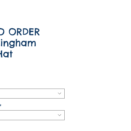
O ORDER
Gingham
Hat
*